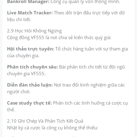
Bankroll Manager:
Công cụ quản lý vốn thông minh.
Live Match Tracker:
Theo dõi trận đấu trực tiếp với dữ
liệu chi tiết.
2.9 Học Hỏi Không Ngừng
Cộng đồng VF555 là nơi chia sẻ kiến thức quý giá:
Hội thảo trực tuyến:
Tổ chức hàng tuần với sự tham gia
của chuyên gia.
Phân tích chuyên sâu:
Bài phân tích chi tiết từ đội ngũ
chuyên gia VF555.
Diễn đàn thảo luận:
Nơi trao đổi kinh nghiệm giữa các
người chơi.
Case study thực tế:
Phân tích các tình huống cá cược cụ
thể.
2.10 Ghi Chép Và Phân Tích Kết Quả
Nhật ký cá cược là công cụ không thể thiếu: