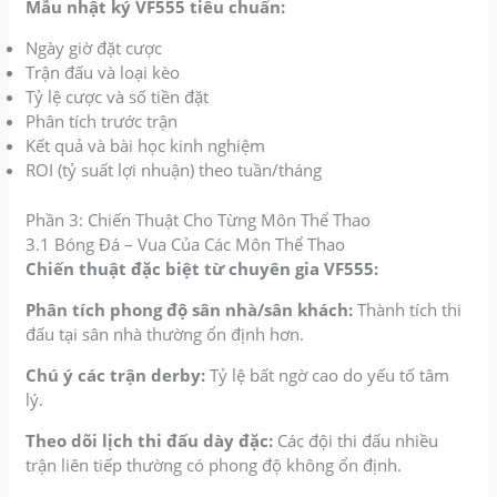
Mẫu nhật ký VF555 tiêu chuẩn:
Ngày giờ đặt cược
Trận đấu và loại kèo
Tỷ lệ cược và số tiền đặt
Phân tích trước trận
Kết quả và bài học kinh nghiệm
ROI (tỷ suất lợi nhuận) theo tuần/tháng
Phần 3: Chiến Thuật Cho Từng Môn Thể Thao
3.1 Bóng Đá – Vua Của Các Môn Thể Thao
Chiến thuật đặc biệt từ chuyên gia VF555:
Phân tích phong độ sân nhà/sân khách:
Thành tích thi
đấu tại sân nhà thường ổn định hơn.
Chú ý các trận derby:
Tỷ lệ bất ngờ cao do yếu tố tâm
lý.
Theo dõi lịch thi đấu dày đặc:
Các đội thi đấu nhiều
trận liên tiếp thường có phong độ không ổn định.