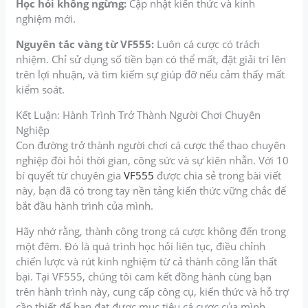
Học hỏi không ngừng:
Cập nhật kiến thức và kinh
nghiệm mới.
Nguyên tắc vàng từ VF555:
Luôn cá cược có trách
nhiệm. Chỉ sử dụng số tiền bạn có thể mất, đặt giải trí lên
trên lợi nhuận, và tìm kiếm sự giúp đỡ nếu cảm thấy mất
kiểm soát.
Kết Luận: Hành Trình Trở Thành Người Chơi Chuyên
Nghiệp
Con đường trở thành người chơi cá cược thể thao chuyên
nghiệp đòi hỏi thời gian, công sức và sự kiên nhẫn. Với 10
bí quyết từ chuyên gia
VF555
được chia sẻ trong bài viết
này, bạn đã có trong tay nền tảng kiến thức vững chắc để
bắt đầu hành trình của mình.
Hãy nhớ rằng, thành công trong cá cược không đến trong
một đêm. Đó là quá trình học hỏi liên tục, điều chỉnh
chiến lược và rút kinh nghiệm từ cả thành công lẫn thất
bại. Tại VF555, chúng tôi cam kết đồng hành cùng bạn
trên hành trình này, cung cấp công cụ, kiến thức và hỗ trợ
cần thiết để bạn đạt được mục tiêu cá cược của mình.