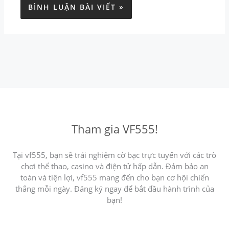
Tham gia VF555!
Tại vf555, bạn sẽ trải nghiệm cờ bạc trực tuyến với các trò
chơi thể thao, casino và điện tử hấp dẫn. Đảm bảo an
toàn và tiện lợi, vf555 mang đến cho bạn cơ hội chiến
thắng mỗi ngày. Đăng ký ngay để bắt đầu hành trình của
bạn!