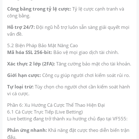
Công bằng trong tỷ lệ cược:
Tỷ lệ cược cạnh tranh và
công bằng.
Hỗ trợ 24/7:
Đội ngũ hỗ trợ luôn sẵn sàng giải quyết mọi
vấn đề.
5.2 Biện Pháp Bảo Mật Nâng Cao
Mã hóa SSL 256-bit:
Bảo vệ mọi giao dịch tài chính.
Xác thực 2 lớp (2FA):
Tăng cường bảo mật cho tài khoản.
Giới hạn cược:
Công cụ giúp người chơi kiểm soát rủi ro.
Tự loại trừ:
Tùy chọn cho người chơi cần kiểm soát hành
vi cá cược.
Phần 6: Xu Hướng Cá Cược Thể Thao Hiện Đại
6.1 Cá Cược Trực Tiếp (Live Betting)
Live betting đang trở thành xu hướng chủ đạo tại VF555:
Phản ứng nhanh:
Khả năng đặt cược theo diễn biến trận
đấu.