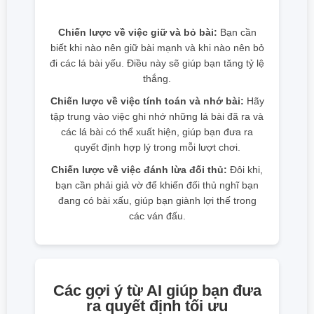
Chiến lược về việc giữ và bỏ bài:
Bạn cần
biết khi nào nên giữ bài mạnh và khi nào nên bỏ
đi các lá bài yếu. Điều này sẽ giúp bạn tăng tỷ lệ
thắng.
Chiến lược về việc tính toán và nhớ bài:
Hãy
tập trung vào việc ghi nhớ những lá bài đã ra và
các lá bài có thể xuất hiện, giúp bạn đưa ra
quyết định hợp lý trong mỗi lượt chơi.
Chiến lược về việc đánh lừa đối thủ:
Đôi khi,
bạn cần phải giả vờ để khiến đối thủ nghĩ bạn
đang có bài xấu, giúp bạn giành lợi thế trong
các ván đấu.
Các gợi ý từ AI giúp bạn đưa
ra quyết định tối ưu