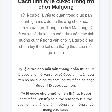
Cách tính tỷ lệ cược trong trò
chơi Mahjong
Tỷ lệ cược là yếu tố quan trọng giúp bạn
đánh giá mức độ trả thưởng cho khoản
cược của bạn. Trong trò chơi Mahjong, tỷ
lệ cược sẽ được tính toán dựa trên các tình
huống cụ thể trong ván chơi và được điều
chỉnh tùy theo kết quả thắng thua của mỗi
người chơi.
Tỷ lệ cược cho mỗi ván thắng hoặc thua:
Tỷ
lệ cược cho mỗi ván chơi sẽ được tính toán dựa
trên bộ bài của người chơi, người thắng sẽ nhận
được tỷ lệ cược cao hơn.
Tỷ lệ cược cho chuỗi chiến thắng:
Người
chơi thắng liên tiếp sẽ được hưởng tỷ lệ cược
cao hơn, gia tăng phần thưởng cho những chuỗi
thắng của mình.