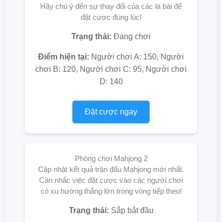
Hãy chú ý đến sự thay đổi của các lá bài để
đặt cược đúng lúc!
Trạng thái:
Đang chơi
Điểm hiện tại:
Người chơi A: 150, Người
chơi B: 120, Người chơi C: 95, Người chơi
D: 140
Đặt cược ngay
Phòng chơi Mahjong 2
Cập nhật kết quả trận đấu Mahjong mới nhất.
Cân nhắc việc đặt cược vào các người chơi
có xu hướng thắng lớn trong vòng tiếp theo!
Trạng thái:
Sắp bắt đầu