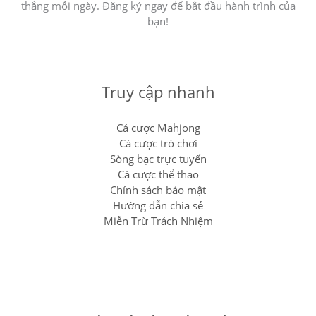
thắng mỗi ngày. Đăng ký ngay để bắt đầu hành trình của
bạn!
Truy cập nhanh
Cá cược Mahjong
Cá cược trò chơi
Sòng bạc trực tuyến
Cá cược thể thao
Chính sách bảo mật
Hướng dẫn chia sẻ
Miễn Trừ Trách Nhiệm