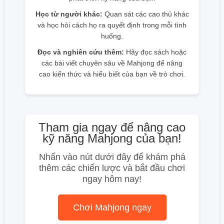
Học từ người khác:
Quan sát các cao thủ khác
và học hỏi cách họ ra quyết định trong mỗi tình
huống.
Đọc và nghiên cứu thêm:
Hãy đọc sách hoặc
các bài viết chuyên sâu về Mahjong để nâng
cao kiến thức và hiểu biết của bạn về trò chơi.
Tham gia ngay để nâng cao
kỹ năng Mahjong của bạn!
Nhấn vào nút dưới đây để khám phá
thêm các chiến lược và bắt đầu chơi
ngay hôm nay!
Chơi Mahjong ngay