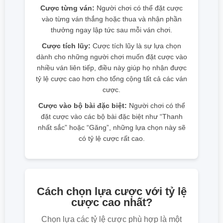
Cược từng ván:
Người chơi có thể đặt cược
vào từng ván thắng hoặc thua và nhận phần
thưởng ngay lập tức sau mỗi ván chơi.
Cược tích lũy:
Cược tích lũy là sự lựa chọn
dành cho những người chơi muốn đặt cược vào
nhiều ván liên tiếp, điều này giúp họ nhận được
tỷ lệ cược cao hơn cho tổng cộng tất cả các ván
cược.
Cược vào bộ bài đặc biệt:
Người chơi có thể
đặt cược vào các bộ bài đặc biệt như “Thanh
nhất sắc” hoặc “Găng”, những lựa chọn này sẽ
có tỷ lệ cược rất cao.
Cách chọn lựa cược với tỷ lệ
cược cao nhất?
Chọn lựa các tỷ lệ cược phù hợp là một