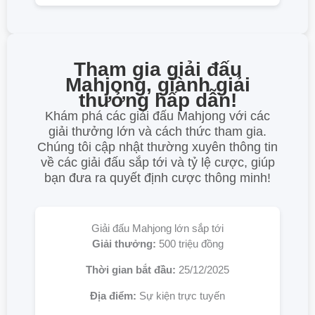
Tham gia giải đấu
Mahjong, giành giải
thưởng hấp dẫn!
Khám phá các giải đấu Mahjong với các
giải thưởng lớn và cách thức tham gia.
Chúng tôi cập nhật thường xuyên thông tin
về các giải đấu sắp tới và tỷ lệ cược, giúp
bạn đưa ra quyết định cược thông minh!
Giải đấu Mahjong lớn sắp tới
Giải thưởng:
500 triệu đồng
Thời gian bắt đầu:
25/12/2025
Địa điểm:
Sự kiện trực tuyến