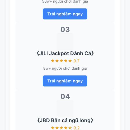
50w+ người chơi đánh giá
Trải nghiệm ngay
03
《JILI Jackpot Đánh Cá》
★★★★★ 9.7
8w+ người chơi đánh giá
Trải nghiệm ngay
04
《JBD Bắn cá ngũ long》
★★★★☆ 9.2