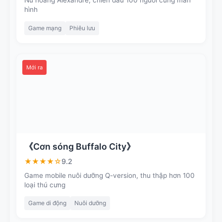
Nữ hoàng Alexandre, chiến đấu 100 người cùng màn
hình
Game mạng
Phiêu lưu
Mới ra
《Cơn sóng Buffalo City》
★★★★☆
9.2
Game mobile nuôi dưỡng Q-version, thu thập hơn 100
loại thú cưng
Game di động
Nuôi dưỡng