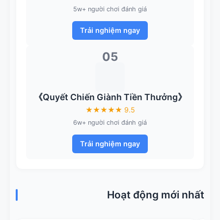
5w+ người chơi đánh giá
Trải nghiệm ngay
05
《Quyết Chiến Giành Tiền Thưởng》
★★★★★ 9.5
6w+ người chơi đánh giá
Trải nghiệm ngay
Hoạt động mới nhất