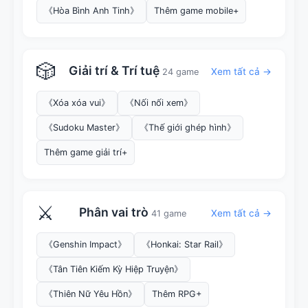
《Hòa Bình Anh Tinh》
Thêm game mobile+
🎲
Giải trí & Trí tuệ
Xem tất cả →
24 game
《Xóa xóa vui》
《Nối nối xem》
《Sudoku Master》
《Thế giới ghép hình》
Thêm game giải trí+
⚔️
Phân vai trò
Xem tất cả →
41 game
《Genshin Impact》
《Honkai: Star Rail》
《Tân Tiên Kiếm Kỳ Hiệp Truyện》
《Thiên Nữ Yêu Hồn》
Thêm RPG+