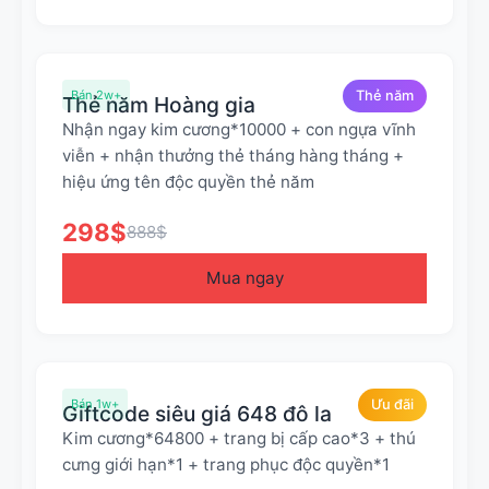
Bán 2w+
Thẻ năm
Thẻ năm Hoàng gia
Nhận ngay kim cương*10000 + con ngựa vĩnh
viễn + nhận thưởng thẻ tháng hàng tháng +
hiệu ứng tên độc quyền thẻ năm
298$
888$
Mua ngay
Bán 1w+
Ưu đãi
Giftcode siêu giá 648 đô la
Kim cương*64800 + trang bị cấp cao*3 + thú
cưng giới hạn*1 + trang phục độc quyền*1