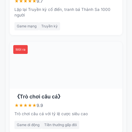
★★★★★
9.7
Lặp lại Truyền kỳ cổ điển, tranh bá Thành Sa 1000
người
Game mạng
Truyền kỳ
Mới ra
《Trò chơi câu cá》
★★★★★
9.9
Trò chơi câu cá với tỷ lệ cược siêu cao
Game di động
Tiền thưởng gấp đôi