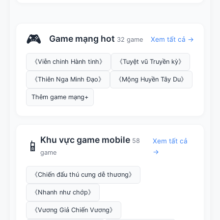
🎮
Game mạng hot
Xem tất cả →
32 game
《Viễn chinh Hành tinh》
《Tuyệt vũ Truyền kỳ》
《Thiên Nga Minh Đạo》
《Mộng Huyền Tây Du》
Thêm game mạng+
Khu vực game mobile
58
Xem tất cả
📱
→
game
《Chiến đấu thú cưng dễ thương》
《Nhanh như chớp》
《Vương Giả Chiến Vương》