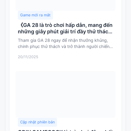
Game mới ra mắt
《GA 28 là trò chơi hấp dẫn, mang đến
những giây phút giải trí đầy thử thách
và phần thưởng lớn!
Tham gia GA 28 ngay để nhận thưởng khủng,
chinh phục thử thách và trở thành người chiến
thắng!
20/11/2025
Cập nhật phiên bản