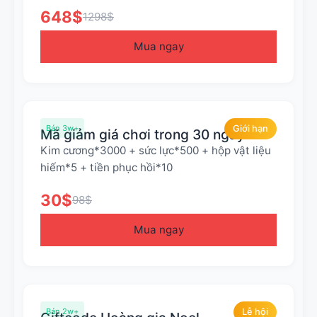
648$
1298$
Mua ngay
Bán 3w+
Giới hạn
Mã giảm giá chơi trong 30 ngày
Kim cương*3000 + sức lực*500 + hộp vật liệu
hiếm*5 + tiền phục hồi*10
30$
98$
Mua ngay
Bán 2w+
Lễ hội